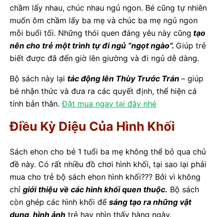
chầm lấy nhau, chúc nhau ngủ ngon. Bé cũng tự nhiên
muốn ôm chầm lấy ba mẹ và chúc ba mẹ ngủ ngon
mỗi buổi tối. Những thói quen đáng yêu này cũng
tạo
nên cho trẻ một trình tự đi ngủ “ngọt ngào”.
Giúp trẻ
biết được đã đến giờ lên giường và đi ngủ dễ dàng.
Bộ sách này lại
tác động lên Thùy Trước Trán
– giúp
bé nhận thức và đưa ra các quyết định, thể hiện cá
tính bản thân.
Đặt mua ngay tại đây nhé
Điều Kỳ Diệu Của Hình Khối
Sách ehon cho bé 1 tuổi ba mẹ không thể bỏ qua chủ
đề này. Có rất nhiều đồ chơi hình khối, tại sao lại phải
mua cho trẻ bộ sách ehon hình khối??? Bởi vì không
chỉ
giới thiệu về các hình khối quen thuộc.
Bộ sách
còn ghép các hình khối để
sáng tạo ra những vật
dụng, hình ảnh
trẻ hay nhìn thấy hàng ngày.