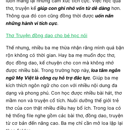
luôn mang lại những cảm xúc tích cực. Việc học qua
thơ, truyện kể
giúp con ghi nhớ vốn từ dễ dàng
hơn.
Thông qua đó con cũng đồng thời được
uốn nắn
những hành vi tích cực
.
Thơ Truyện đồng dao cho bé học nói
Thế nhưng, nhiều ba mẹ thừa nhận rằng mình quá bận
rộn không có thời gian. Hay ba mẹ muốn đọc thơ,
đọc đồng dao, kể chuyện cho con mà không nhớ
được nhiều bài. Trong trường hợp này,
loa tắm ngôn
ngữ Mẹ Việt là công cụ hỗ trợ đắc lực
. Giúp ba mẹ
kích thích ngôn ngữ cho con với nhiều nội dung đa
dạng và phong phú. Con học được nhiều bài hát, thơ
mầm non và truyện cổ tích. Nuôi dưỡng thế giới trẻ
thơ của con thật nhiều điều hay bổ ích. Trong loa có
hệ thống file nghe gồm các bài thơ, đồng dao, truyện
từ cơ bản đến nâng cao. Ba mẹ chỉ cần mở loa lặp lại