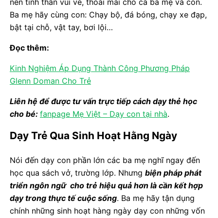
nên tinh thần vui vẻ, thoải mái cho cả ba mẹ và con.
Ba mẹ hãy cùng con: Chạy bộ, đá bóng, chạy xe đạp,
bật tại chỗ, vật tay, bơi lội…
Đọc thêm:
Kinh Nghiệm Áp Dụng Thành Công Phương Pháp
Glenn Doman Cho Trẻ
Liên hệ để được tư vấn trực tiếp cách dạy thẻ học
cho bé:
fanpage Mẹ Việt – Dạy con tại nhà
.
Dạy Trẻ Qua Sinh Hoạt Hằng Ngày
Nói đến dạy con phần lớn các ba mẹ nghĩ ngay đến
học qua sách vở, trường lớp. Nhưng
biện pháp phát
triển ngôn ngữ cho trẻ hiệu quả hơn là cần kết hợp
dạy trong thực tế cuộc sống
. Ba mẹ hãy tận dụng
chính những sinh hoạt hàng ngày dạy con những vốn