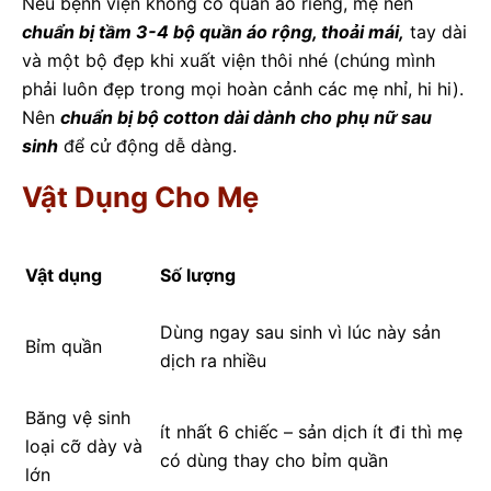
Nếu bệnh viện không có quần áo riêng, mẹ nên
chuẩn bị tầm 3-4 bộ quần áo rộng, thoải mái,
tay dài
và một bộ đẹp khi xuất viện thôi nhé (chúng mình
phải luôn đẹp trong mọi hoàn cảnh các mẹ nhỉ, hi hi).
Nên
chuẩn bị bộ cotton dài dành cho phụ nữ sau
sinh
để cử động dễ dàng.
Vật Dụng Cho Mẹ
Vật dụng
Số lượng
Dùng ngay sau sinh vì lúc này sản
Bỉm quần
dịch ra nhiều
Băng vệ sinh
ít nhất 6 chiếc – sản dịch ít đi thì mẹ
loại cỡ dày và
có dùng thay cho bỉm quần
lớn