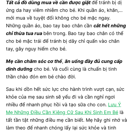
Tất cả đồ dùng mua về cần được giặt
để tránh bị dị
ứng da hay viêm nhiễm cho bé. Khi quần áo, khăn,…
mới mua về tuyệt đối không cho bé mặc ngay.
Những quần áo, bao tay bao chân cần
cắt hết những
chỉ thừa tua rua
bên trong. Bao tay bao chân có thể
cho bé mặc trái để tránh bị dây chỉ quấn vào chân
tay, gây nguy hiểm cho bé.
Mẹ cần chăm sóc cơ thể
,
ăn uống đầy đủ cung cấp
dinh dưỡng
cho bé. Và cuối cùng là chuẩn bị tinh
thần chào đón em bé chào đời.
Sau khi dồn hết sức lực cho hành trình vượt cạn, sức
khỏe của mẹ sau sinh sẽ yếu đi và cần nghỉ ngơi
nhiều để nhanh phục hồi và tạo sữa cho con.
Lưu Ý
Mẹ Những Điều Cần Kiêng Cữ Sau Khi Sinh Em Bé
là
tất tần tật những điều mẹ cần biết. Mẹ hãy ghi nhớ và
làm theo để nhanh chóng lấy lại sức khỏe và tinh