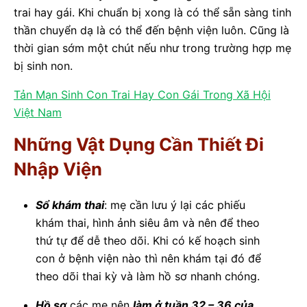
trai hay gái. Khi chuẩn bị xong là có thể sẵn sàng tinh
thần chuyển dạ là có thể đến bệnh viện luôn. Cũng là
thời gian sớm một chút nếu như trong trường hợp mẹ
bị sinh non.
Tản Mạn Sinh Con Trai Hay Con Gái Trong Xã Hội
Việt Nam
Những Vật Dụng Cần Thiết Đi
Nhập Viện
Sổ khám thai
: mẹ cần lưu ý lại các phiếu
khám thai, hình ảnh siêu âm và nên để theo
thứ tự để dễ theo dõi. Khi có kế hoạch sinh
con ở bệnh viện nào thì nên khám tại đó để
theo dõi thai kỳ và làm hồ sơ nhanh chóng.
Hồ sơ
các mẹ nên
làm ở tuần 32 – 36 của