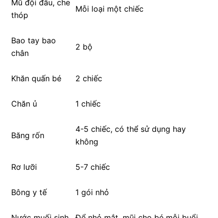
Mũ đội đầu, che
Mỗi loại một chiếc
thóp
Bao tay bao
2 bộ
chân
Khăn quấn bé
2 chiếc
Chăn ủ
1 chiếc
4-5 chiếc, có thể sử dụng hay
Băng rốn
không
Rơ lưỡi
5-7 chiếc
Bông y tế
1 gói nhỏ
Nước muối sinh
Để nhỏ mắt, mũi cho bé mỗi buổi