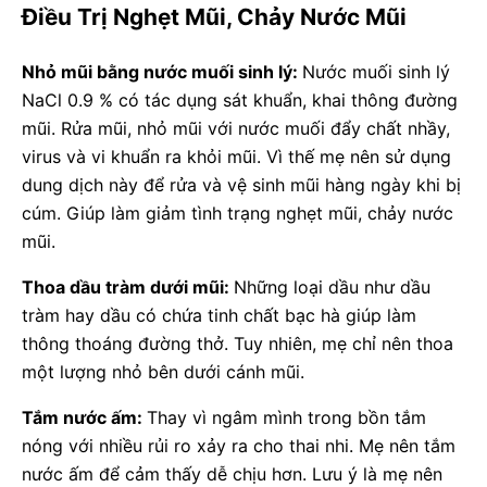
Điều Trị Nghẹt Mũi, Chảy Nước Mũi
Nhỏ mũi bằng nước muối sinh lý:
Nước muối sinh lý
NaCl 0.9 % có tác dụng sát khuẩn, khai thông đường
mũi. Rửa mũi, nhỏ mũi với nước muối đẩy chất nhầy,
virus và vi khuẩn ra khỏi mũi. Vì thế mẹ nên sử dụng
dung dịch này để rửa và vệ sinh mũi hàng ngày khi bị
cúm. Giúp làm giảm tình trạng nghẹt mũi, chảy nước
mũi.
Thoa dầu tràm dưới mũi:
Những loại dầu như dầu
tràm hay dầu có chứa tinh chất bạc hà giúp làm
thông thoáng đường thở. Tuy nhiên, mẹ chỉ nên thoa
một lượng nhỏ bên dưới cánh mũi.
Tắm nước ấm:
Thay vì ngâm mình trong bồn tắm
nóng với nhiều rủi ro xảy ra cho thai nhi. Mẹ nên tắm
nước ấm để cảm thấy dễ chịu hơn. Lưu ý là mẹ nên