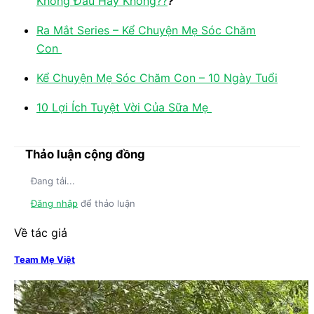
Không Đau Hay Không??
?
Ra Mắt Series – Kể Chuyện Mẹ Sóc Chăm
Con
Kể Chuyện Mẹ Sóc Chăm Con – 10 Ngày Tuổi
10 Lợi Ích Tuyệt Vời Của Sữa Mẹ
Thảo luận cộng đồng
Đang tải...
Đăng nhập
để thảo luận
Về tác giả
Team Mẹ Việt