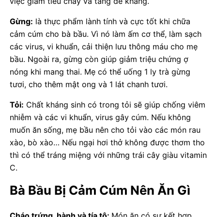
việc giảm tiêu chảy và tăng đề kháng.
Gừng:
là thực phẩm lành tính và cực tốt khi chữa
cảm cúm cho bà bầu. Vì nó làm ấm cơ thể, làm sạch
các virus, vi khuẩn, cải thiện lưu thông máu cho mẹ
bầu. Ngoài ra, gừng còn giúp giảm triệu chứng ợ
nóng khi mang thai. Mẹ có thể uống 1 ly trà gừng
tươi, cho thêm mật ong và 1 lát chanh tươi.
Tỏi:
Chất kháng sinh có trong tỏi sẽ giúp chống viêm
nhiễm và các vi khuẩn, virus gây cúm. Nếu không
muốn ăn sống, mẹ bầu nên cho tỏi vào các món rau
xào, bò xào… Nếu ngại hơi thở không được thơm tho
thì có thể tráng miệng với những trái cây giàu vitamin
C.
Bà Bầu Bị Cảm Cúm Nên Ăn Gì
Cháo trứng, hành và tía tô:
Món ăn có sự kết hợp