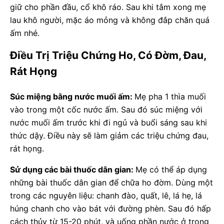
giữ cho phần đầu, cổ khô ráo. Sau khi tắm xong mẹ
lau khô người, mặc áo mỏng và không đắp chăn quá
ấm nhé.
Điều Trị Triệu Chứng Ho, Có Đờm, Đau,
Rát Họng
Súc miệng bằng nước muối ấm:
Mẹ pha 1 thìa muối
vào trong một cốc nước ấm. Sau đó súc miệng với
nước muối ấm trước khi đi ngủ và buổi sáng sau khi
thức dậy. Điều này sẽ làm giảm các triệu chứng đau,
rát họng.
Sử dụng các bài thuốc dân gian:
Mẹ có thể áp dụng
những bài thuốc dân gian để chữa ho đờm. Dùng một
trong các nguyên liệu: chanh đào, quất, lê, lá hẹ, lá
húng chanh cho vào bát với đường phèn. Sau đó hấp
cách thủy từ 15-20 phút, và uống phần nước ở trong