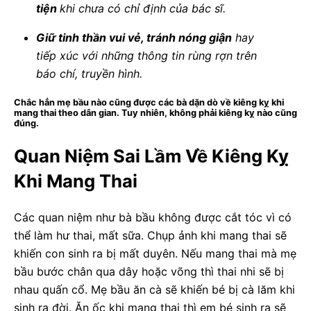
tiện
khi chưa có chỉ định của bác sĩ.
Giữ tinh thần vui vẻ, tránh nóng giận
hay
tiếp xúc với những thông tin rùng rợn trên
báo chí, truyền hình.
Chắc hẳn mẹ bầu nào cũng được các bà dặn dò về kiêng kỵ khi
mang thai theo dân gian. Tuy nhiên, không phải kiêng kỵ nào cũng
đúng.
Quan Niệm Sai Lầm Về Kiêng Kỵ
Khi Mang Thai
Các quan niệm như bà bầu không được cắt tóc vì có
thể làm hư thai, mất sữa. Chụp ảnh khi mang thai sẽ
khiến con sinh ra bị mất duyên. Nếu mang thai mà mẹ
bầu bước chân qua dây hoặc võng thì thai nhi sẽ bị
nhau quấn cổ. Mẹ bầu ăn cà sẽ khiến bé bị cà lăm khi
sinh ra đời. Ăn ốc khi mang thai thì em bé sinh ra sẽ