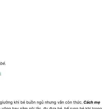
 bé.
i
 giường khi bé buồn ngủ nhưng vẫn còn thức.
Cách mẹ
võng hay nằm nôi lắc, đu đưa bé, bế rung bé khi trong