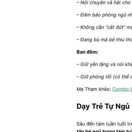
– Nói chuyện và hát cho
– Đảm bảo phòng ngủ nh
– Không cần “cắt đứt” mọ
– Đang bú mà bé thiu thi
Ban đêm:
– Giữ yên lặng và nói kh
– Giữ phòng tối (có thể 
Mẹ Tham khảo:
Combo Gi
Dạy Trẻ Tự Ngủ
Sáu đến tám tuần tuổi t
tập bé ngủ trong tám tu