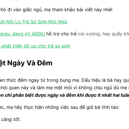
hó đi vào giấc ngủ, mẹ tham khảo bài viết này nhé!
t Nỗi Lo Trẻ Sơ Sinh Khó Ngủ
pray, dạng xịt 400IU
hỗ trợ cho trẻ
còi xương, hay quấy kh
hát triển tối ưu cho trẻ sơ sinh
iệt Ngày Và Đêm
quen thức đêm ngay từ trong bụng mẹ. Dấu hiệu là bé hay 
 thói quen này và làm mẹ mệt mỏi vì không chịu ngủ dù mẹ 
n chỉ phân biệt được ngày và đêm khi được ít nhất hai tuầ
ức, mẹ hãy thực hiện những việc sau để giữ bé tỉnh táo:
 càng tốt.