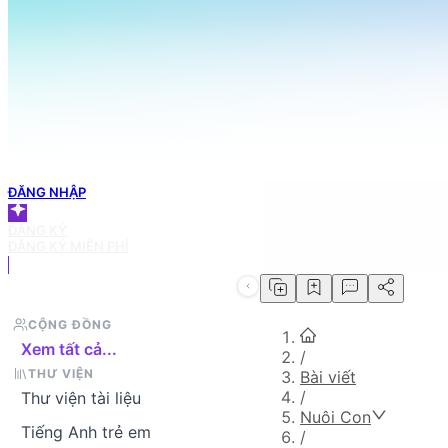
098 666 3155
TRANG CHỦ
Tìm bài viết bạn cần
GIỎ HÀNG
ĐĂNG NHẬP
ĐĂNG KÝ
ĐĂNG KÝ MIỄN PHÍ
CỘNG ĐỒNG
Xem tất cả...
/
THƯ VIỆN
Bài viết
/
Thư viện tài liệu
Nuôi Con
Tiếng Anh trẻ em
/