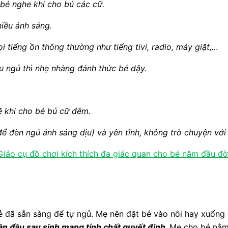
 bé nghe khi cho bú các cữ.
iều ánh sáng.
i tiếng ồn thông thường như tiếng tivi, radio, máy giặt,…
u ngủ thì nhẹ nhàng đánh thức bé dậy.
ẽ khi cho bé bú cữ đêm.
để đèn ngủ ánh sáng dịu) và yên tĩnh, không trò chuyện với
áo cụ đồ chơi kích thích đa giác quan cho bé năm đầu đờ
rẻ đã sẵn sàng để tự ngủ. Mẹ nên đặt bé vào nôi hay xuống
ần đầu sau sinh mang tính chất quyết định.
Mẹ cho bé nằm 