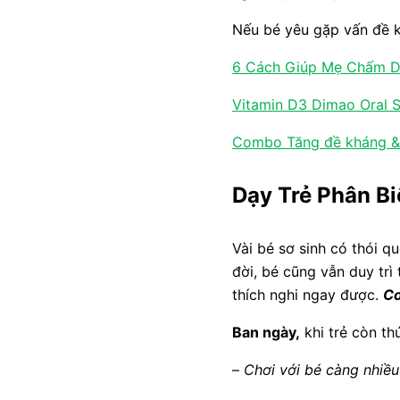
Nếu bé yêu gặp vấn đề k
6 Cách Giúp Mẹ Chấm Dứ
Vitamin D3 Dimao Oral S
Combo Tăng đề kháng & p
Dạy Trẻ Phân B
Vài bé sơ sinh có thói 
đời, bé cũng vẫn duy trì
thích nghi ngay được.
Co
Ban ngày,
khi trẻ còn th
–
Chơi với bé càng nhiều