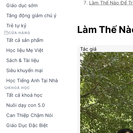
Làm Thế Nào Để Tr
Giáo dục sớm
Tăng động giảm chú ý
Trẻ tự kỷ
Làm Thế Nào
CỬA HÀNG
Tất cả sản phẩm
Tác giả
Học liệu Mẹ Việt
Sách & Tài liệu
Siêu khuyến mại
Học Tiếng Anh Tại Nhà
KHOÁ HỌC
Tất cả khoá học
Nuôi dạy con 5.0
Can Thiệp Chậm Nói
Giáo Dục Đặc Biệt