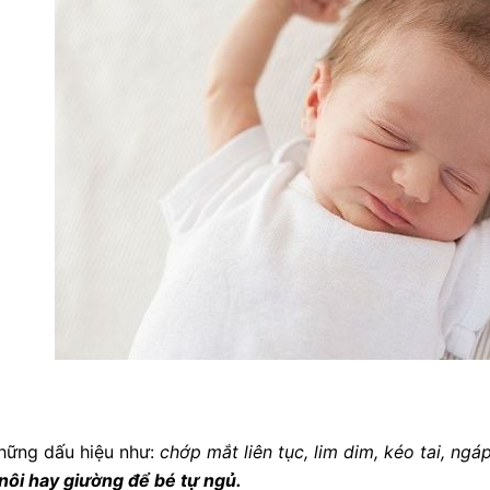
hững dấu hiệu như:
chớp mắt liên tục, lim dim, kéo tai, ng
nôi hay giường để bé tự ngủ.