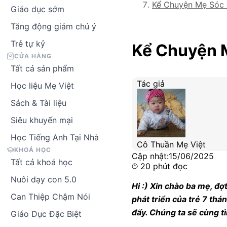
Kể Chuyện Mẹ Sóc 
Giáo dục sớm
Tăng động giảm chú ý
Trẻ tự kỷ
Kể Chuyện 
CỬA HÀNG
Tất cả sản phẩm
Tác giả
Học liệu Mẹ Việt
Sách & Tài liệu
Siêu khuyến mại
Học Tiếng Anh Tại Nhà
Cô Thuần Mẹ Việt
KHOÁ HỌC
Cập nhật:
15/06/2025
Tất cả khoá học
20
phút đọc
Nuôi dạy con 5.0
Hi :) Xin chào ba mẹ, đ
Can Thiệp Chậm Nói
phát triển của trẻ 7 thá
đấy. Chúng ta sẽ cùng tì
Giáo Dục Đặc Biệt