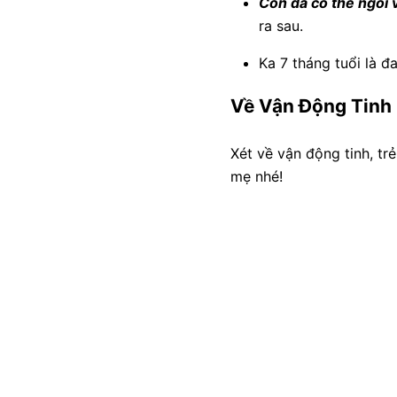
Con đã có thể ngồi
ra sau.
Ka 7 tháng tuổi là 
Về Vận Động Tinh
Xét về vận động tinh, trẻ
mẹ nhé!