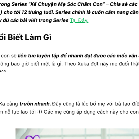
trong Series “Kể Chuyện Mẹ Sóc Chăm Con” – Chia sẻ các k
i) cho tới 12 tháng tuổi. Series chính là cuốn cẩm nang cầ
 đủ các bài viết trong Series
Tại Đây.
ổi Biết Làm Gì
, con sẽ
liên tục luyện tập để nhanh đạt được các mốc vận
hông bao giờ biết mệt là gì. Theo Xuka đợt này mẹ đuối th
?^^
 Ka càng
trườn nhanh.
Đây cũng là lúc bố mẹ với bà tạo đ
em nỗ lực lao tới :)) Các mẹ cũng áp dụng cách này cho con 