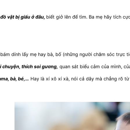
đồ vật bị giấu ở đâu,
biết giở lên để tìm. Ba mẹ hãy tích c
 bám dính lấy mẹ hay bà, bố (những người chăm sóc trực t
i chuyện, thích soi gương,
quan sát biểu cảm của mình, củ
ama, bà, bé,…
Hay là xí xô xí xà, nói cả dây mà chẳng rõ từ