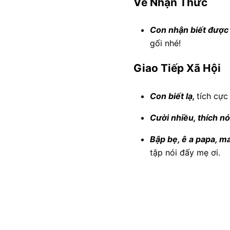
Về Nhận Thức
Con nhận biết được 
gối nhé!
Giao Tiếp Xã Hội
Con biết lạ,
tích cực
Cười nhiều, thích nó
Bập bẹ, ê a papa, m
tập nói đấy mẹ ơi.