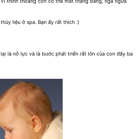
. Vì thỉnh thoảng con có thể mất thăng bằng, ngã ngửa
 thủy liệu ở spa. Bạn ấy rất thích :)
lại là nỗ lực và là bước phát triển rất lớn của con đấy ba