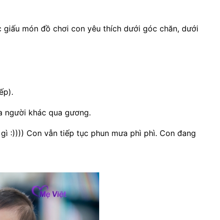
ực giấu món đồ chơi con yêu thích dưới góc chăn, dưới
iếp).
a người khác qua gương.
 gì :)))) Con vẫn tiếp tục phun mưa phì phì. Con đang