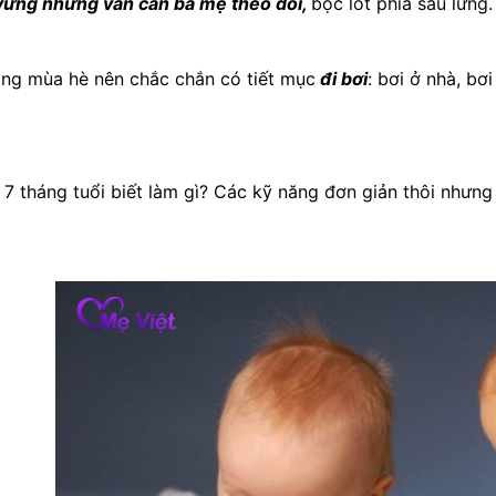
 vững nhưng vẫn cần ba mẹ theo dõi,
bọc lót phía sau lưng
đang mùa hè nên chắc chắn có tiết mục
đi bơi
: bơi ở nhà, bơi
 7 tháng tuổi biết làm gì? Các kỹ năng đơn giản thôi nhưng 