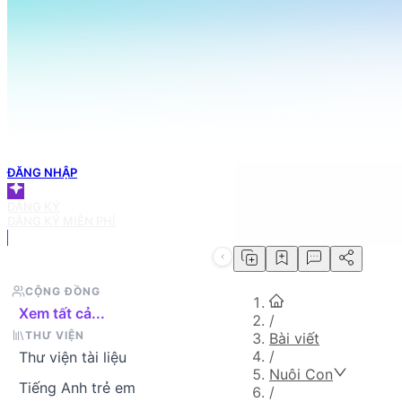
098 666 3155
TRANG CHỦ
Tìm bài viết bạn cần
GIỎ HÀNG
ĐĂNG NHẬP
ĐĂNG KÝ
ĐĂNG KÝ MIỄN PHÍ
CỘNG ĐỒNG
Xem tất cả...
/
THƯ VIỆN
Bài viết
/
Thư viện tài liệu
Nuôi Con
Tiếng Anh trẻ em
/