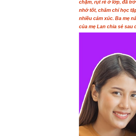
chậm, rụt rè ở lớp, đã t
nhớ tốt, chăm chỉ học tậ
nhiều cảm xúc. Ba mẹ nà
của mẹ Lan chia sẻ sau 