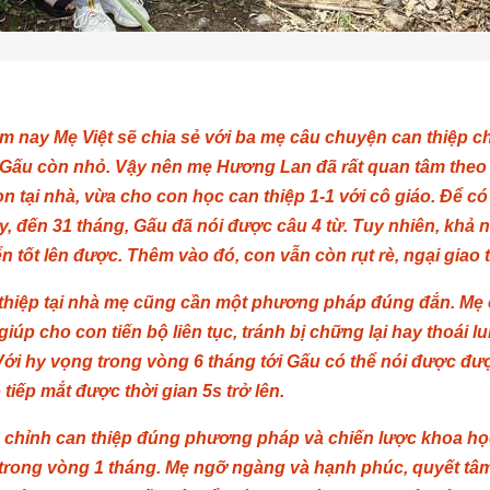
m nay Mẹ Việt sẽ chia sẻ với ba mẹ câu chuyện can thiệp 
 Gấu còn nhỏ. Vậy nên mẹ Hương Lan đã rất quan tâm theo d
n tại nhà, vừa cho con học can thiệp 1-1 với cô giáo. Để có
y, đến 31 tháng, Gấu đã nói được câu 4 từ. Tuy nhiên, khả
ển tốt lên được. Thêm vào đó, con vẫn còn rụt rè, ngại giao
hiệp tại nhà mẹ cũng cần một phương pháp đúng đắn. Mẹ cần
iúp cho con tiến bộ liên tục, tránh bị chững lại hay thoái 
 Với hy vọng trong vòng 6 tháng tới Gấu có thể nói được đượ
 tiếp mắt được thời gian 5s trở lên.
u chỉnh can thiệp đúng phương pháp và chiến lược khoa học,
 trong vòng 1 tháng. Mẹ ngỡ ngàng và hạnh phúc, quyết t