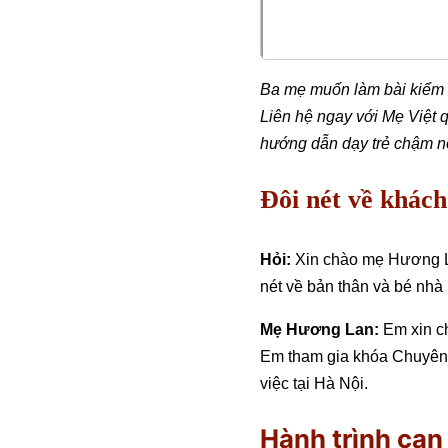
Ba mẹ muốn làm bài kiểm tra
Liên hệ ngay với Mẹ Việ
hướng dẫn dạy trẻ chậm n
Đôi nét về khác
Hỏi:
Xin chào mẹ Hương L
nét về bản thân và bé nhà
Mẹ Hương Lan:
Em xin c
Em tham gia khóa Chuyên s
việc tại Hà Nội.
Hành trình can