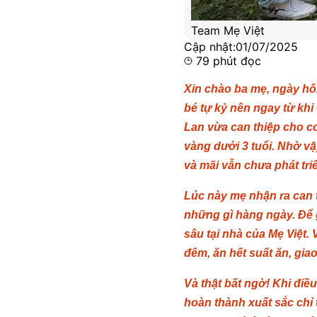
Team Mẹ Việt
Cập nhật:
01/07/2025
79
phút đọc
Xin chào ba mẹ, ngày hô
bé tự kỷ nên ngay từ khi
Lan vừa can thiệp cho co
vàng dưới 3 tuổi. Nhờ vậ
và mãi vẫn chưa phát tri
Lúc này mẹ nhận ra can t
những gì hàng ngày. Để g
sâu tại nhà của Mẹ Việt.
đêm, ăn hết suất ăn, giao
Và thật bất ngờ! Khi điề
hoàn thành xuất sắc chỉ