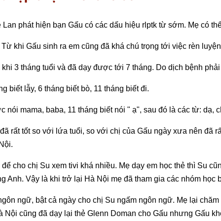
 Lan phát hiện bạn Gấu có các dấu hiệu rlptk từ sớm. Mẹ có th
Từ khi Gấu sinh ra em cũng đã khá chú trọng tới việc rèn luyện 
khi 3 tháng tuổi và đã dạy được tới 7 tháng. Do dịch bệnh ph
 biết lẫy, 6 tháng biết bò, 11 tháng biết đi.
 nói mama, baba, 11 tháng biết nói " ạ", sau đó là các từ: dạ, chị
 đã rất tốt so với lứa tuổi, so với chị của Gấu ngày xưa nên đ
Nội.
 để cho chị Su xem tivi khá nhiều. Mẹ dạy em học thẻ thì Su 
tiếng Anh. Vậy là khi trở lại Hà Nội mẹ đã tham gia các nhóm họ
 ngôn ngữ, bật cả ngày cho chị Su ngấm ngôn ngữ. Mẹ lại chăm c
 Hà Nội cũng đã dạy lại thẻ Glenn Doman cho Gấu nhưng Gấu khô