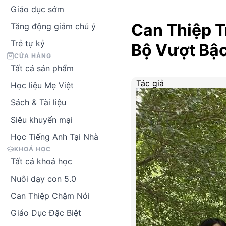
Giáo dục sớm
Can Thiệp T
Tăng động giảm chú ý
Trẻ tự kỷ
Bộ Vượt Bậ
CỬA HÀNG
Tất cả sản phẩm
Tác giả
Học liệu Mẹ Việt
Sách & Tài liệu
Siêu khuyến mại
Học Tiếng Anh Tại Nhà
KHOÁ HỌC
Tất cả khoá học
Nuôi dạy con 5.0
Can Thiệp Chậm Nói
Giáo Dục Đặc Biệt