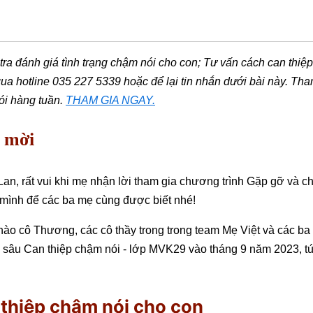
 đánh giá tình trạng chậm nói cho con; Tư vấn cách can thiệp c
t qua hotline 035 227 5339 hoặc để lại tin nhắn dưới bài này.
ói hàng tuần.
THAM GIA NGAY.
h mời
an, rất vui khi mẹ nhận lời tham gia chương trình Gặp gỡ và chi
 mình để các ba mẹ cùng được biết nhé!
hào cô Thương, các cô thầy trong trong team Mẹ Việt và các ba
âu Can thiệp chậm nói - lớp MVK29 vào tháng 9 năm 2023, tức 
 thiệp chậm nói cho con