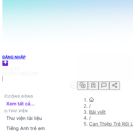
098 666 3155
TRANG CHỦ
Tìm bài viết bạn cần
GIỎ HÀNG
ĐĂNG NHẬP
ĐĂNG KÝ
ĐĂNG KÝ MIỄN PHÍ
CỘNG ĐỒNG
Xem tất cả...
/
THƯ VIỆN
Bài viết
/
Thư viện tài liệu
Can Thiệp Trẻ Rối 
Tiếng Anh trẻ em