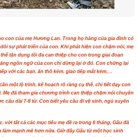
cho con của mẹ Hương Lan. Trong họ hàng của gia đình có
õi sự phát triển của con. Khi phát hiện con chậm nói, mẹ
 thể tận dụng tối đa can thiệp cho con trong giai đoạn
 năng ngôn ngữ của con chỉ dừng lại ở đó. Con chững lại
 tiếp với các bạn, ăn thô kém, giao tiếp mắt kém,…
 một lộ trình, kế hoạch rõ ràng cụ thể, chi tiết dạy con
lui. Mẹ đã tham gia chương trình can thiệp chậm nói chuyên
c câu dài 7-8 từ. Con biết yêu cầu đi vệ sinh, ngủ xuyên
 với tất cả các mục tiêu mẹ đề ra trong 6 tháng, Gấu đã
âm làm mạnh mẽ hơn nữa. Giờ đây Gấu từ một học sinh