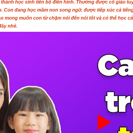
rở thành học sinh tiến bộ điển hình. Thường được cô giáo 
p. Con đang học mầm non song ngữ, được tiếp xúc cả tiếng 
o mong muốn con từ chậm nói đến nói tốt và có thể học cả
đây nhé.