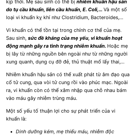
kịp thời. Mẹ sau sinh có thể bị
nhiễm khuẩn hậu sản
do tụ cầu khuẩn, liên cầu khuẩn, E. Coli,…
Và một số
loại vi khuẩn kỵ khí như Clostridium, Bacteroides,…
Vi khuẩn có thể tồn tại trong chính cơ thể của mẹ.
Sau sinh,
sức đề kháng của mẹ yếu, vi khuẩn hoạt
động mạnh gây ra tình trạng nhiễm khuẩn.
Hoặc mẹ
bị lây từ những nguồn bên ngoài như từ những người
xung quanh, dụng cụ đỡ đẻ, thủ thuật mổ lấy thai,…
Nhiễm khuẩn hậu sản có thể xuất phát từ âm đạo qua
cổ tử cung, qua vòi tử cung rồi vào phúc mạc. Ngoài
ra, vi khuẩn còn có thể xâm nhập qua chỗ nhau bám
vào máu gây nhiễm trùng máu.
Một số yếu tố thuận lợi cho sự phát triển của vi
khuẩn là:
Dinh dưỡng kém, mẹ thiếu máu, nhiễm độc