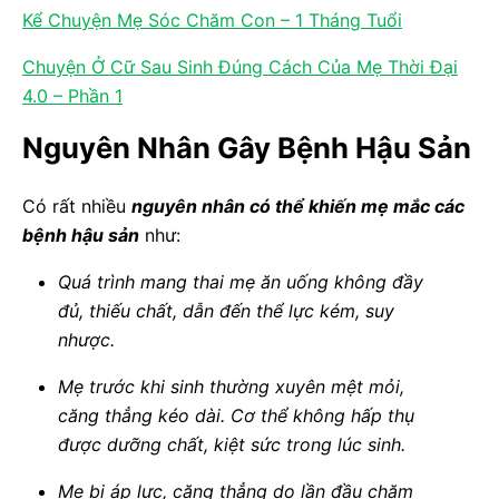
Kể Chuyện Mẹ Sóc Chăm Con – 1 Tháng Tuổi
Chuyện Ở Cữ Sau Sinh Đúng Cách Của Mẹ Thời Đại
4.0 – Phần 1
Nguyên Nhân Gây Bệnh Hậu Sản
Có rất nhiều
nguyên nhân có thể khiến mẹ mắc các
bệnh hậu sản
như:
Quá trình mang thai mẹ ăn uống không đầy
đủ, thiếu chất, dẫn đến thể lực kém, suy
nhược.
Mẹ trước khi sinh thường xuyên mệt mỏi,
căng thẳng kéo dài. Cơ thể không hấp thụ
được dưỡng chất, kiệt sức trong lúc sinh.
Mẹ bị áp lực, căng thẳng do lần đầu chăm